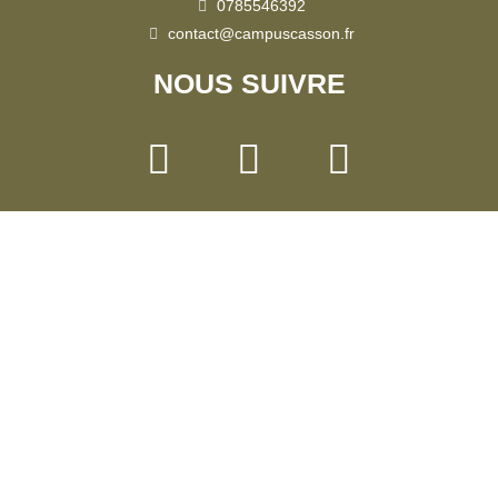
0785546392
contact@campuscasson.fr
NOUS SUIVRE